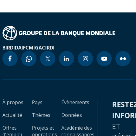
BIRD
IDA
IFC
MIGA
CIRDI
À propos
Pays
Évènements
RESTE
INFO
Actualité
Thèmes
Données
ET
Offres
Projets et
Académie des
d'emploi
opérations
connaissances