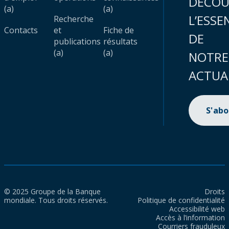
DÉCOU
(a)
(a)
L’ESSE
Recherche
Contacts
et
Fiche de
DE
publications
résultats
(a)
(a)
NOTRE
ACTUA
S'ab
© 2025 Groupe de la Banque
Droits
mondiale. Tous droits réservés.
Politique de confidentialité
Accessibilité web
Accès à l’information
Courriers frauduleux