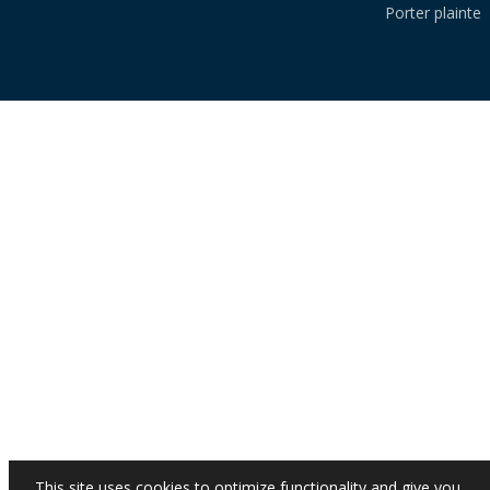
Porter plainte
This site uses cookies to optimize functionality and give you