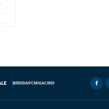
r
BIRD
IDA
IFC
MIGA
CIRDI