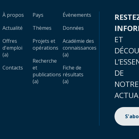
À propos
Pays
Évènements
RESTE
INFO
Actualité
Thèmes
Données
ET
Offres
Projets et
Académie des
d'emploi
opérations
connaissances
DÉCOU
(a)
(a)
L’ESSE
Recherche
Contacts
et
Fiche de
DE
publications
résultats
(a)
(a)
NOTRE
ACTUA
S'ab