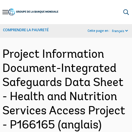
Skip
to
Main
COMPRENDRE LA PAUVRETÉ
Cette page en :
Français
Navigation
Project Information
Document-Integrated
Safeguards Data Sheet
- Health and Nutrition
Services Access Project
- P166165 (anglais)