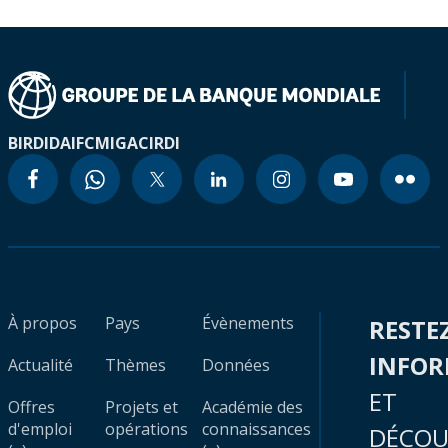
BIRD
IDA
IFC
MIGA
CIRDI
À propos
Pays
Évènements
RESTE
INFO
Actualité
Thèmes
Données
ET
Offres
Projets et
Académie des
d'emploi
opérations
connaissances
DÉCOU