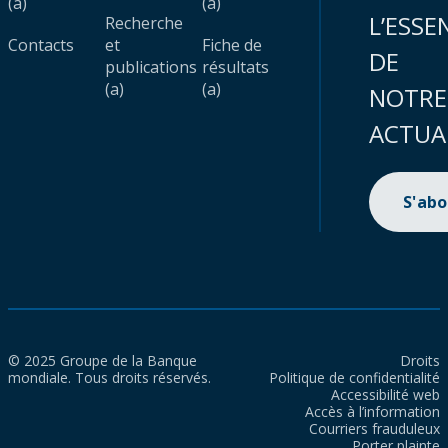
(a)
(a)
L’ESSE
Recherche
Contacts
et
Fiche de
DE
publications
résultats
(a)
(a)
NOTRE
ACTUA
S'ab
© 2025 Groupe de la Banque
Droits
mondiale. Tous droits réservés.
Politique de confidentialité
Accessibilité web
Accès à l’information
Courriers frauduleux
Porter plainte