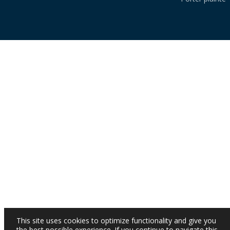
This site uses cookies to optimize functionality and give you
the best possible experience. If you continue to navigate this