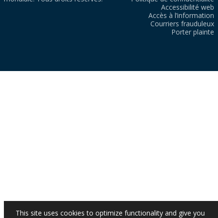
Accessibilité web
Accès à l’information
Courriers frauduleux
Porter plainte
This site uses cookies to optimize functionality and give you