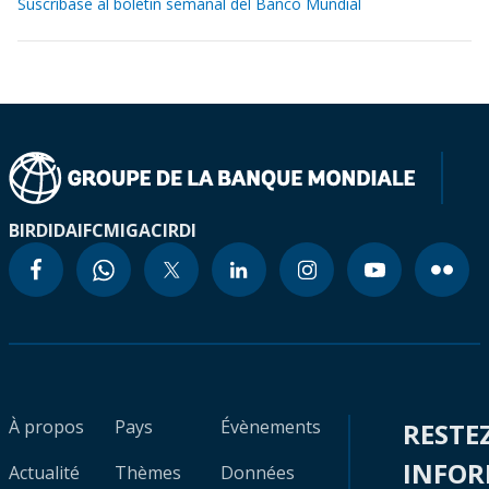
Suscríbase al boletín semanal del Banco Mundial
BIRD
IDA
IFC
MIGA
CIRDI
À propos
Pays
Évènements
RESTE
INFO
Actualité
Thèmes
Données