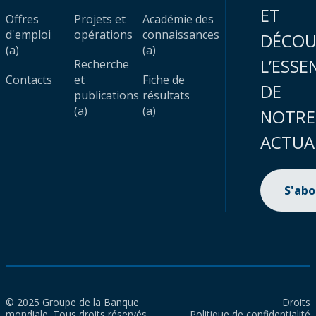
ET
Offres
Projets et
Académie des
d'emploi
opérations
connaissances
DÉCOU
(a)
(a)
L’ESSE
Recherche
Contacts
et
Fiche de
DE
publications
résultats
(a)
(a)
NOTRE
ACTUA
S'ab
© 2025 Groupe de la Banque
Droits
mondiale. Tous droits réservés.
Politique de confidentialité