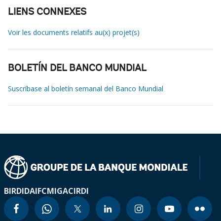
LIENS CONNEXES
Voir les documents relatifs au(x) projet(s)
BOLETÍN DEL BANCO MUNDIAL
Suscríbase al boletín semanal del Banco Mundial
BIRD
IDA
IFC
MIGA
CIRDI