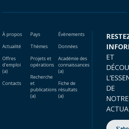
À propos
Pays
Évènements
RESTE
INFO
Actualité
Thèmes
Données
ET
Offres
Projets et
Académie des
d'emploi
opérations
connaissances
DÉCOU
(a)
(a)
L’ESSE
Recherche
Contacts
et
Fiche de
DE
publications
résultats
(a)
(a)
NOTRE
ACTUA
S'ab