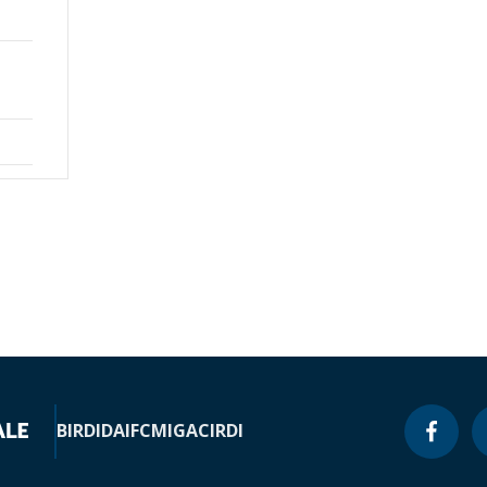
BIRD
IDA
IFC
MIGA
CIRDI