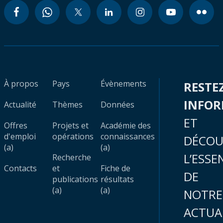
À propos
Pays
Évènements
RESTE
INFO
Actualité
Thèmes
Données
ET
Offres
Projets et
Académie des
d'emploi
opérations
connaissances
DÉCOU
(a)
(a)
L’ESSE
Recherche
Contacts
et
Fiche de
DE
publications
résultats
(a)
(a)
NOTRE
ACTUA