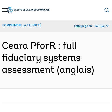
Skip
to
Main
COMPRENDRE LA PAUVRETÉ
Cette page en :
Français
Navigation
Ceara PforR : full
fiduciary systems
assessment (anglais)