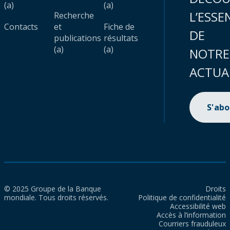
(a)
(a)
L’ESSE
Recherche
Contacts
et
Fiche de
DE
publications
résultats
(a)
(a)
NOTRE
ACTUA
S'ab
© 2025 Groupe de la Banque
Droits
mondiale. Tous droits réservés.
Politique de confidentialité
Accessibilité web
Accès à l’information
Courriers frauduleux