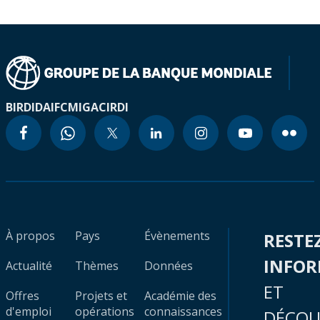
BIRD
IDA
IFC
MIGA
CIRDI
À propos
Pays
Évènements
RESTE
INFO
Actualité
Thèmes
Données
ET
Offres
Projets et
Académie des
d'emploi
opérations
connaissances
DÉCOU