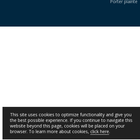
Porter plainte
This site uses cookies to optimize functionality and give you
the best possible experience. If you continue to navigate this
website beyond this page, cookies will be placed on your
browser. To learn more about cookies,
click here
.