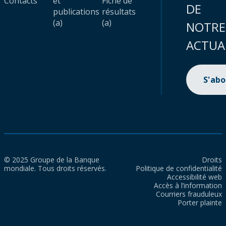
Contacts
et
Fiche de
DE
publications
résultats
(a)
(a)
NOTRE
ACTUA
S'ab
© 2025 Groupe de la Banque
Droits
mondiale. Tous droits réservés.
Politique de confidentialité
Accessibilité web
Accès à l’information
Courriers frauduleux
Porter plainte