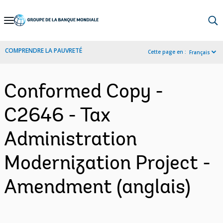
Skip
to
Main
COMPRENDRE LA PAUVRETÉ
Cette page en :
Français
Navigation
Conformed Copy -
C2646 - Tax
Administration
Modernization Project -
Amendment (anglais)