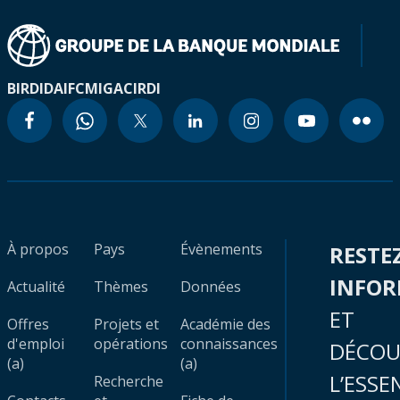
BIRD
IDA
IFC
MIGA
CIRDI
À propos
Pays
Évènements
RESTE
INFO
Actualité
Thèmes
Données
ET
Offres
Projets et
Académie des
d'emploi
opérations
connaissances
DÉCOU
(a)
(a)
L’ESSE
Recherche