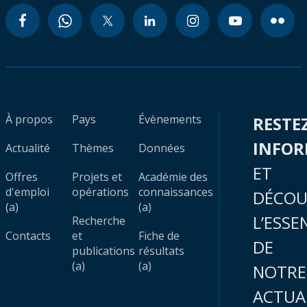
À propos
Pays
Évènements
RESTE
INFO
Actualité
Thèmes
Données
ET
Offres
Projets et
Académie des
d'emploi
opérations
connaissances
DÉCOU
(a)
(a)
L’ESSE
Recherche
Contacts
et
Fiche de
DE
publications
résultats
(a)
(a)
NOTRE
ACTUA