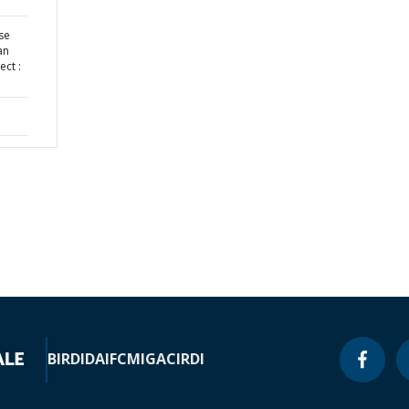
se
an
ect :
BIRD
IDA
IFC
MIGA
CIRDI