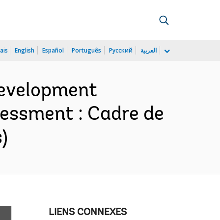
ais
English
Español
Português
Русский
العربية
Development
sessment : Cadre de
)
LIENS CONNEXES