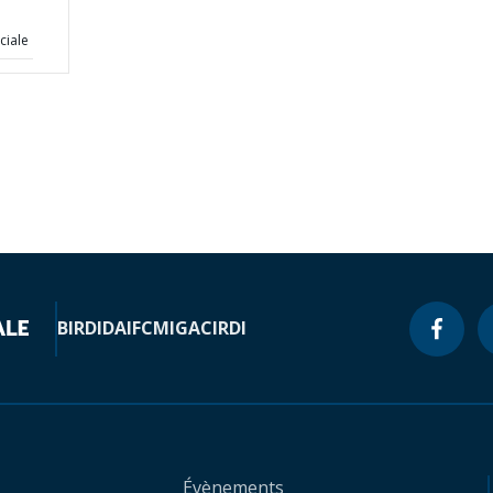
ciale
BIRD
IDA
IFC
MIGA
CIRDI
Évènements