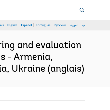
ais
English
Español
Português
Русский
العربية
ring and evaluation
es - Armenia,
a, Ukraine (anglais)