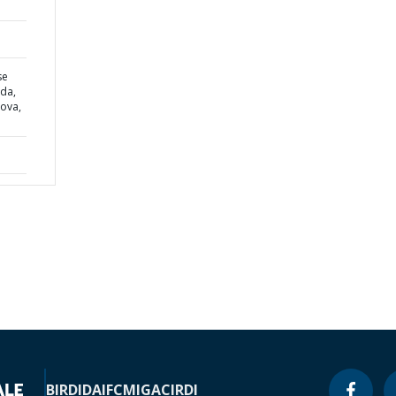
se
ada,
dova,
BIRD
IDA
IFC
MIGA
CIRDI