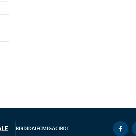
BIRD
IDA
IFC
MIGA
CIRDI