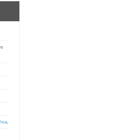
es
rica,