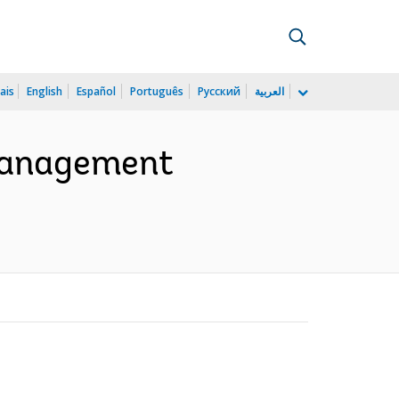
ais
English
Español
Português
Русский
العربية
 Management