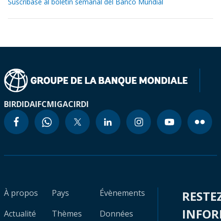
Suscríbase al boletín semanal del Banco Mundial
BIRD
IDA
IFC
MIGA
CIRDI
À propos
Pays
Évènements
RESTE
INFO
Actualité
Thèmes
Données