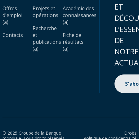
ET
Offres
Projets et
Académie des
d'emploi
opérations
connaissances
DÉCOU
(a)
(a)
L’ESSE
Recherche
Contacts
et
Fiche de
DE
publications
résultats
(a)
(a)
NOTRE
ACTUA
S'ab
© 2025 Groupe de la Banque
Droits
mondiale. Tous droits réservés.
Politique de confidentialité