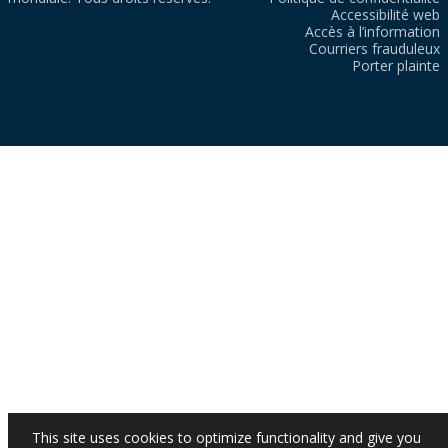
Accessibilité web
Accès à l’information
Courriers frauduleux
Porter plainte
This site uses cookies to optimize functionality and give you