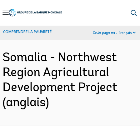
Skip
to
Main
COMPRENDRE LA PAUVRETÉ
Cette page en :
Français
Navigation
Somalia - Northwest
Region Agricultural
Development Project
(anglais)