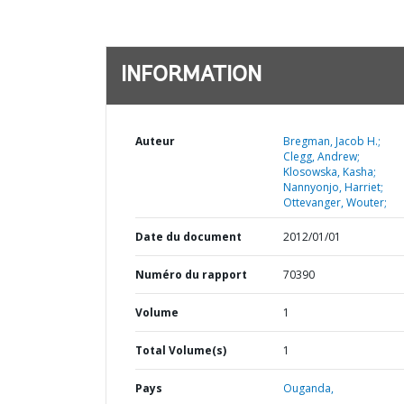
INFORMATION
Auteur
Bregman, Jacob H.;
Clegg, Andrew;
Klosowska, Kasha;
Nannyonjo, Harriet;
Ottevanger, Wouter;
Date du document
2012/01/01
Numéro du rapport
70390
Volume
1
Total Volume(s)
1
Pays
Ouganda,