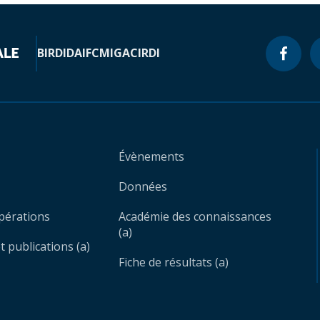
BIRD
IDA
IFC
MIGA
CIRDI
Évènements
Données
opérations
Académie des connaissances
(a)
 publications (a)
Fiche de résultats (a)