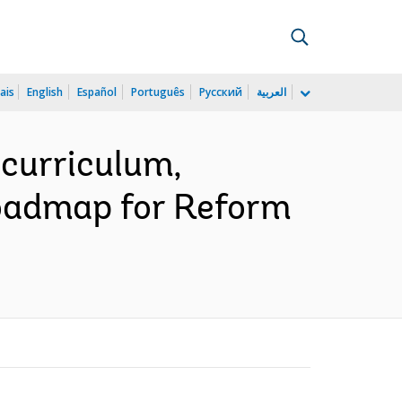
ais
English
Español
Português
Русский
العربية
 curriculum,
oadmap for Reform