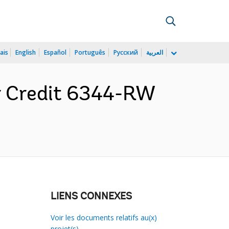
ais
English
Español
Português
Русский
العربية
or Credit 6344-RW
LIENS CONNEXES
Voir les documents relatifs au(x)
projet(s)