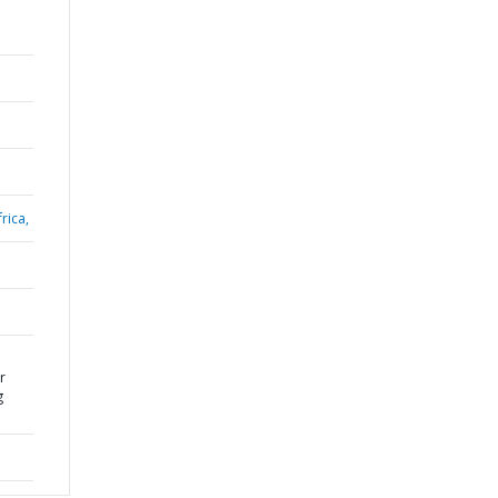
rica,
r
g