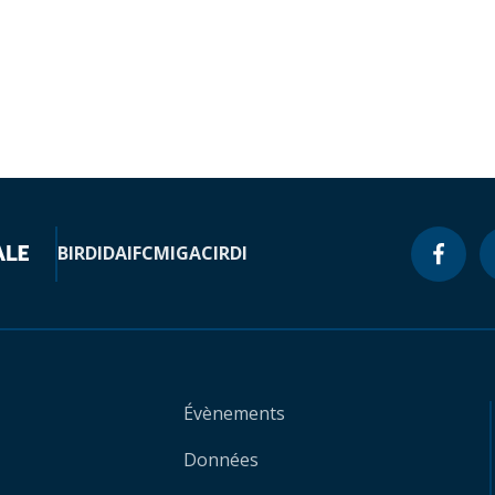
BIRD
IDA
IFC
MIGA
CIRDI
Évènements
Données