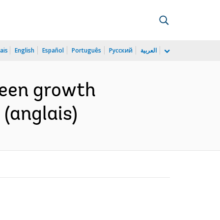
ais
English
Español
Português
Русский
العربية
reen growth
(anglais)