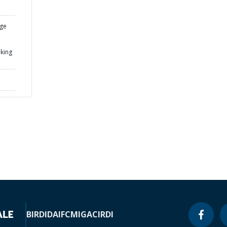
nge
king
BIRD
IDA
IFC
MIGA
CIRDI