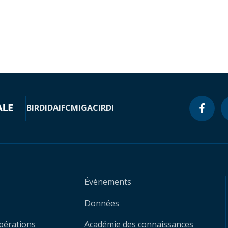
BIRD
IDA
IFC
MIGA
CIRDI
Évènements
Données
opérations
Académie des connaissances