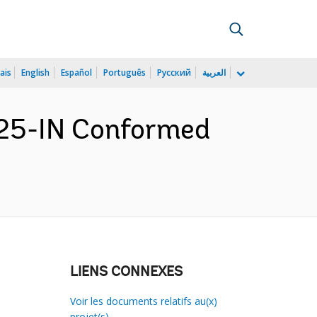
ais
English
Español
Português
Русский
العربية
225-IN Conformed
LIENS CONNEXES
Voir les documents relatifs au(x)
projet(s)