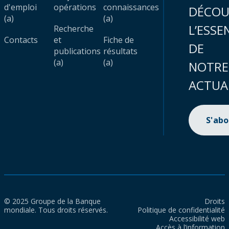
d'emploi
opérations
connaissances
DÉCOU
(a)
(a)
L’ESSE
Recherche
Contacts
et
Fiche de
DE
publications
résultats
(a)
(a)
NOTRE
ACTUA
S'ab
© 2025 Groupe de la Banque
Droits
mondiale. Tous droits réservés.
Politique de confidentialité
Accessibilité web
Accès à l’information