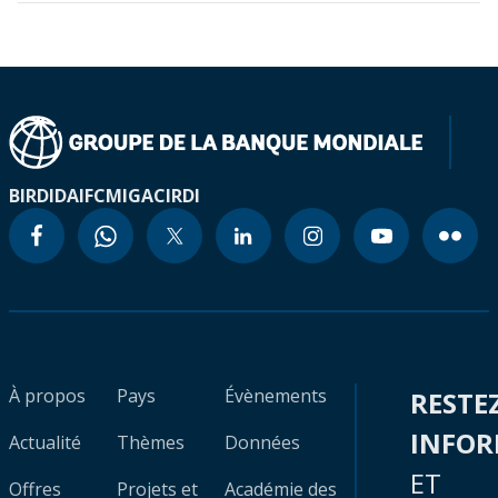
BIRD
IDA
IFC
MIGA
CIRDI
À propos
Pays
Évènements
RESTE
INFO
Actualité
Thèmes
Données
ET
Offres
Projets et
Académie des