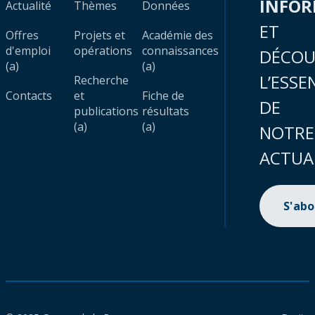
INFO
Actualité
Thèmes
Données
ET
Offres
Projets et
Académie des
d'emploi
opérations
connaissances
DÉCOU
(a)
(a)
L’ESSE
Recherche
Contacts
et
Fiche de
DE
publications
résultats
(a)
(a)
NOTRE
ACTUA
S'ab