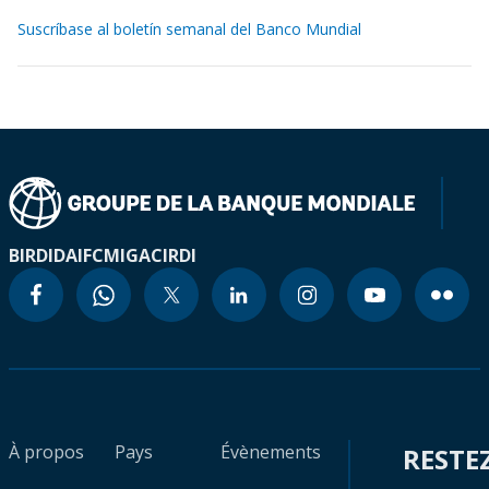
Suscríbase al boletín semanal del Banco Mundial
BIRD
IDA
IFC
MIGA
CIRDI
À propos
Pays
Évènements
RESTE