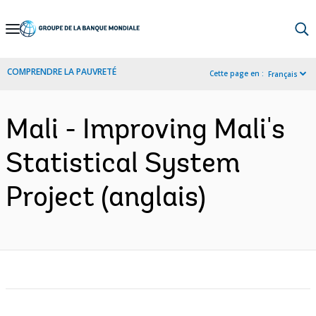
Skip
to
Main
COMPRENDRE LA PAUVRETÉ
Cette page en :
Français
Navigation
Mali - Improving Mali's
Statistical System
Project (anglais)