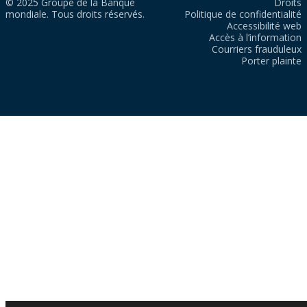
© 2025 Groupe de la Banque
Droits
mondiale. Tous droits réservés.
Politique de confidentialité
Accessibilité web
Accès à l’information
Courriers frauduleux
Porter plainte