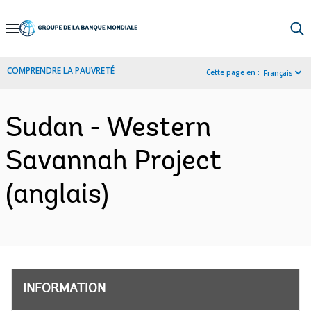
Skip
to
Main
COMPRENDRE LA PAUVRETÉ
Cette page en :
Français
Navigation
Sudan - Western
Savannah Project
(anglais)
INFORMATION