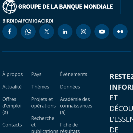
BIRD
IDA
IFC
MIGA
CIRDI
À propos
Pays
Évènements
RESTE
INFO
Actualité
Thèmes
Données
ET
Offres
Projets et
Académie des
d'emploi
opérations
connaissances
DÉCOU
(a)
(a)
L’ESSE
Recherche
Contacts
et
Fiche de
DE
publications
résultats