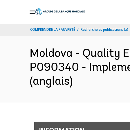
Skip
to
Main
COMPRENDRE LA PAUVRETÉ
Recherche et publications (a)
Navigation
Moldova - Quality E
P090340 - Implemen
(anglais)