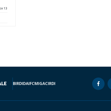
ce 13
BIRD
IDA
IFC
MIGA
CIRDI