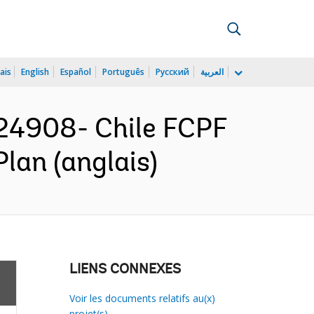
ais
English
Español
Português
Русский
العربية
24908- Chile FCPF
lan (anglais)
LIENS CONNEXES
Voir les documents relatifs au(x)
projet(s)