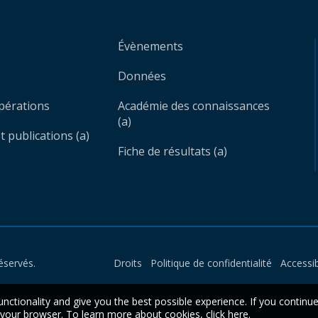
Évènements
Données
opérations
Académie des connaissances
(a)
 publications (a)
Fiche de résultats (a)
éservés.
Droits
Politique de confidentialité
Accessib
unctionality and give you the best possible experience. If you continu
n your browser. To learn more about cookies,
click here
.