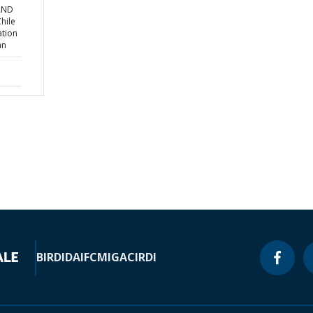
 AND
hile
ation
an
BIRD
IDA
IFC
MIGA
CIRDI