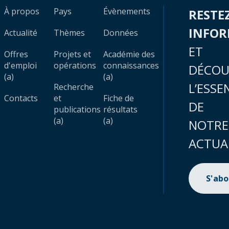
À propos
Pays
Évènements
RESTE
INFO
Actualité
Thèmes
Données
ET
Offres
Projets et
Académie des
d'emploi
opérations
connaissances
DÉCOU
(a)
(a)
L’ESSE
Recherche
Contacts
et
Fiche de
DE
publications
résultats
(a)
(a)
NOTRE
ACTUA
S'ab