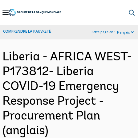
Skip
to
Main
COMPRENDRE LA PAUVRETÉ
Cette page en :
Français
Navigation
Liberia - AFRICA WEST-
P173812- Liberia
COVID-19 Emergency
Response Project -
Procurement Plan
(anglais)