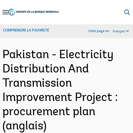
Skip
to
Main
COMPRENDRE LA PAUVRETÉ
Cette page en :
Français
Navigation
Pakistan - Electricity
Distribution And
Transmission
Improvement Project :
procurement plan
(anglais)