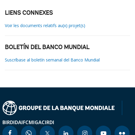
LIENS CONNEXES
Voir les documents relatifs au(x) projet(s)
BOLETÍN DEL BANCO MUNDIAL
Suscríbase al boletín semanal del Banco Mundial
BIRD
IDA
IFC
MIGA
CIRDI