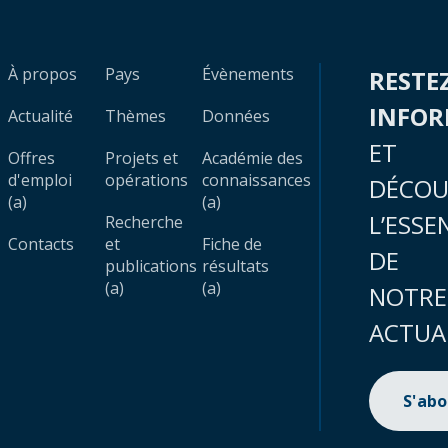
À propos
Pays
Évènements
RESTE
INFO
Actualité
Thèmes
Données
ET
Offres
Projets et
Académie des
d'emploi
opérations
connaissances
DÉCOU
(a)
(a)
L’ESSE
Recherche
Contacts
et
Fiche de
DE
publications
résultats
(a)
(a)
NOTRE
ACTUA
S'ab