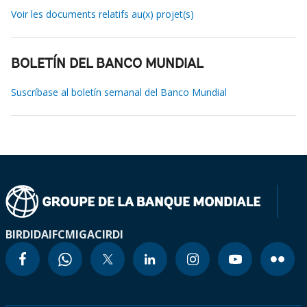
Voir les documents relatifs au(x) projet(s)
BOLETÍN DEL BANCO MUNDIAL
Suscríbase al boletín semanal del Banco Mundial
BIRD
IDA
IFC
MIGA
CIRDI