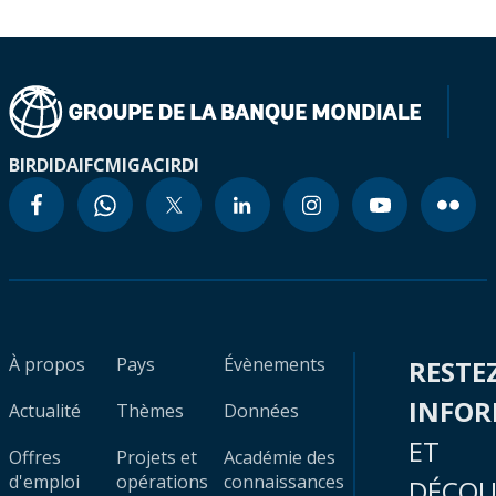
BIRD
IDA
IFC
MIGA
CIRDI
À propos
Pays
Évènements
RESTE
INFO
Actualité
Thèmes
Données
ET
Offres
Projets et
Académie des
d'emploi
opérations
connaissances
DÉCOU