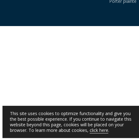
Porter plainte
This site uses cookies to optimize functionality and give you
the best possible experience. If you continue to navigate this
website beyond this page, cookies will be placed on your
browser. To learn more about cookies,
click here
.