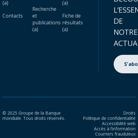
(a)
(a)
L’ESSE
Recherche
Contacts
et
Fiche de
DE
publications
résultats
(a)
(a)
NOTRE
ACTUA
S'ab
© 2025 Groupe de la Banque
Droits
mondiale. Tous droits réservés.
Politique de confidentialité
Accessibilité web
Accès à l’information
Courriers frauduleux