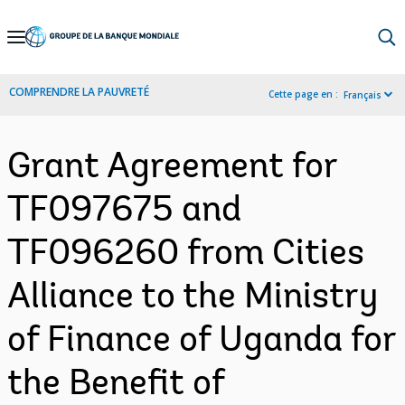
Skip
to
Main
COMPRENDRE LA PAUVRETÉ
Cette page en :
Français
Navigation
Grant Agreement for
TF097675 and
TF096260 from Cities
Alliance to the Ministry
of Finance of Uganda for
the Benefit of