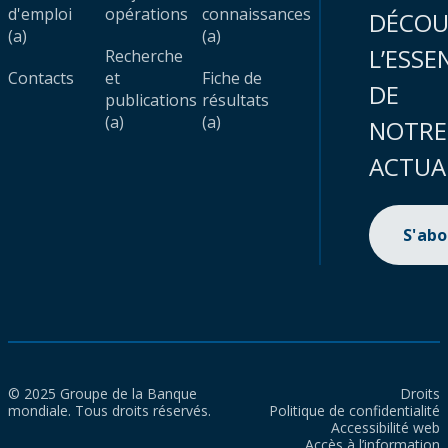
d'emploi
opérations
connaissances
DÉCOU
(a)
(a)
L’ESSE
Recherche
Contacts
et
Fiche de
DE
publications
résultats
(a)
(a)
NOTRE
ACTUA
S'ab
© 2025 Groupe de la Banque
Droits
mondiale. Tous droits réservés.
Politique de confidentialité
Accessibilité web
Accès à l’information