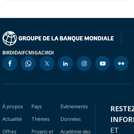
BIRD
IDA
IFC
MIGA
CIRDI
À propos
Pays
Évènements
RESTE
INFO
Actualité
Thèmes
Données
ET
Offres
Projets et
Académie des