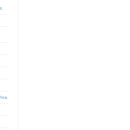
i;
rica,