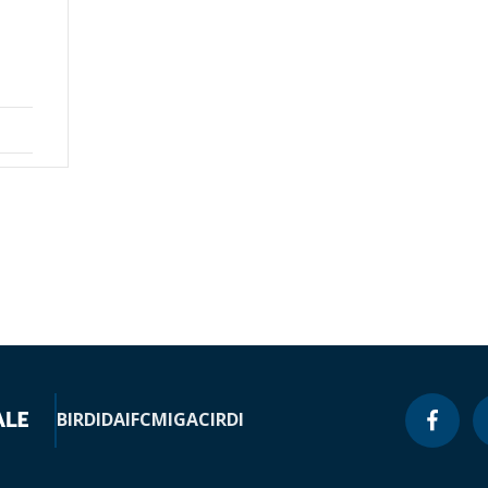
BIRD
IDA
IFC
MIGA
CIRDI