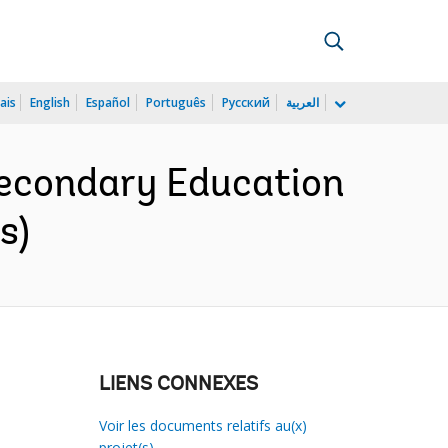
ais
English
Español
Português
Русский
العربية
econdary Education
s)
LIENS CONNEXES
Voir les documents relatifs au(x)
projet(s)