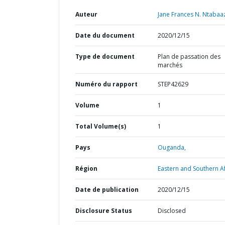
Auteur
Jane Frances N. Ntabaaz
Date du document
2020/12/15
Type de document
Plan de passation des
marchés
Numéro du rapport
STEP42629
Volume
1
Total Volume(s)
1
Pays
Ouganda,
Région
Eastern and Southern Af
Date de publication
2020/12/15
Disclosure Status
Disclosed