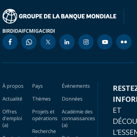
BIRD
IDA
IFC
MIGA
CIRDI
À propos
Pays
Évènements
RESTE
INFO
Actualité
Thèmes
Données
ET
Offres
Projets et
Académie des
d'emploi
opérations
connaissances
DÉCOU
(a)
(a)
L’ESSE
Recherche