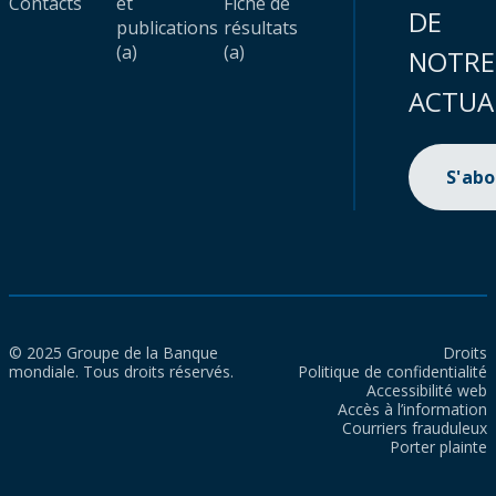
Contacts
et
Fiche de
DE
publications
résultats
(a)
(a)
NOTRE
ACTUA
S'ab
© 2025 Groupe de la Banque
Droits
mondiale. Tous droits réservés.
Politique de confidentialité
Accessibilité web
Accès à l’information
Courriers frauduleux
Porter plainte