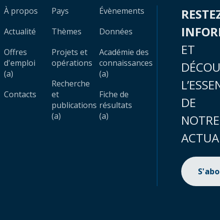
À propos
Pays
Évènements
RESTE
INFO
Actualité
Thèmes
Données
ET
Offres
Projets et
Académie des
d'emploi
opérations
connaissances
DÉCOU
(a)
(a)
L’ESSE
Recherche
Contacts
et
Fiche de
DE
publications
résultats
(a)
(a)
NOTRE
ACTUA
S'ab