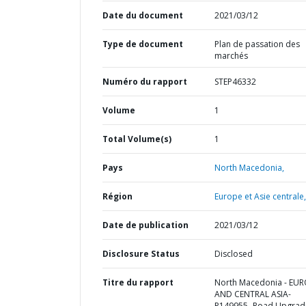
Date du document
2021/03/12
Type de document
Plan de passation des
marchés
Numéro du rapport
STEP46332
Volume
1
Total Volume(s)
1
Pays
North Macedonia,
Région
Europe et Asie centrale,
Date de publication
2021/03/12
Disclosure Status
Disclosed
Titre du rapport
North Macedonia - EU
AND CENTRAL ASIA-
P149955- Road Upgrad