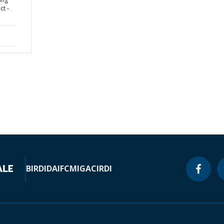
t -
BIRD
IDA
IFC
MIGA
CIRDI