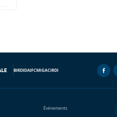
BIRD
IDA
IFC
MIGA
CIRDI
Évènements