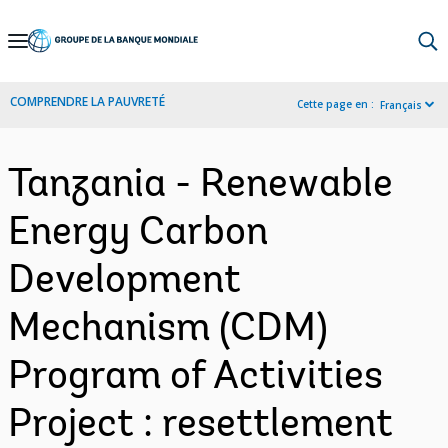
Skip
to
Main
COMPRENDRE LA PAUVRETÉ
Cette page en :
Français
Navigation
Tanzania - Renewable
Energy Carbon
Development
Mechanism (CDM)
Program of Activities
Project : resettlement