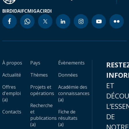
BIRD
IDA
IFC
MIGA
CIRDI
À propos
Pays
Évènements
RESTE
INFO
Actualité
Thèmes
Données
ET
Offres
Projets et
Académie des
d'emploi
opérations
connaissances
DÉCOU
(a)
(a)
L’ESSE
Recherche
Contacts
et
Fiche de
DE
publications
résultats
(a)
(a)
NOTRE