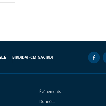
BIRD
IDA
IFC
MIGA
CIRDI
Évènements
Données