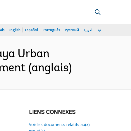
ais
English
Español
Português
Русский
العربية
Jaya Urban
ment (anglais)
LIENS CONNEXES
Voir les documents relatifs au(x)
projet(s)