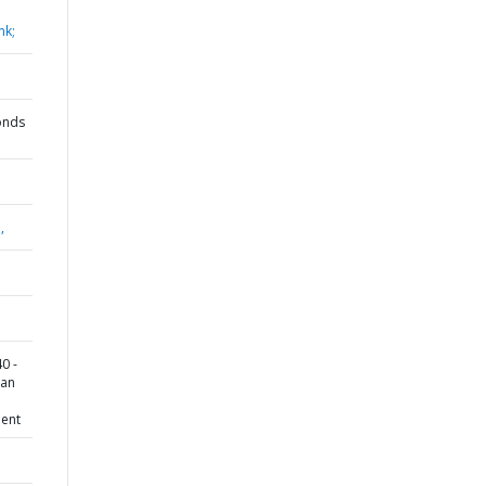
nk;
onds
,
0 -
ban
ent