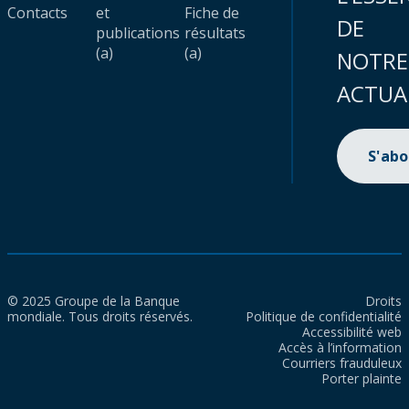
Contacts
et
Fiche de
DE
publications
résultats
(a)
(a)
NOTRE
ACTUA
S'ab
© 2025 Groupe de la Banque
Droits
mondiale. Tous droits réservés.
Politique de confidentialité
Accessibilité web
Accès à l’information
Courriers frauduleux
Porter plainte