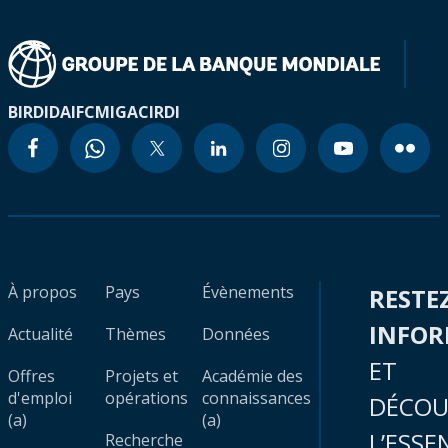
BIRD
IDA
IFC
MIGA
CIRDI
À propos
Pays
Évènements
RESTE
INFO
Actualité
Thèmes
Données
ET
Offres
Projets et
Académie des
d'emploi
opérations
connaissances
DÉCOU
(a)
(a)
L’ESSE
Recherche