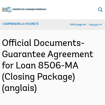
Skip
to
Main
COMPRENDRE LA PAUVRETÉ
Cette page en :
Français
Navigation
Official Documents-
Guarantee Agreement
for Loan 8506-MA
(Closing Package)
(anglais)