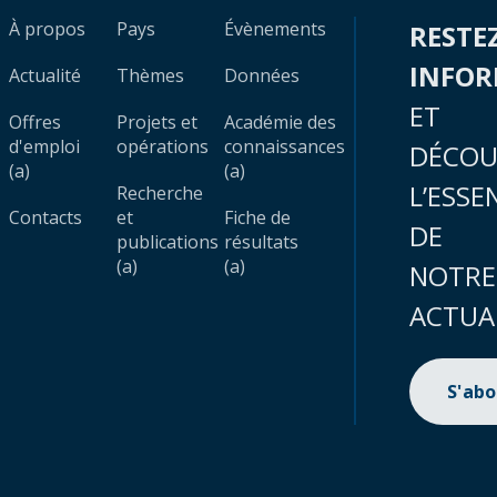
À propos
Pays
Évènements
RESTE
INFO
Actualité
Thèmes
Données
ET
Offres
Projets et
Académie des
d'emploi
opérations
connaissances
DÉCOU
(a)
(a)
L’ESSE
Recherche
Contacts
et
Fiche de
DE
publications
résultats
(a)
(a)
NOTRE
ACTUA
S'ab