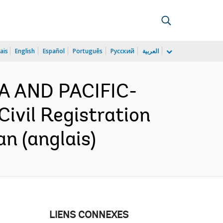
ais
English
Español
Português
Русский
العربية
IA AND PACIFIC-
ivil Registration
an (anglais)
LIENS CONNEXES