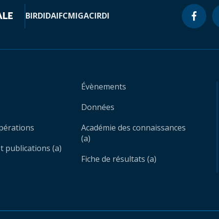
BIRD
IDA
IFC
MIGA
CIRDI
Évènements
Données
opérations
Académie des connaissances
(a)
 publications (a)
Fiche de résultats (a)