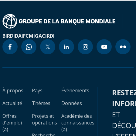
BIRD
IDA
IFC
MIGA
CIRDI
À propos
Pays
Évènements
RESTE
INFO
Actualité
Thèmes
Données
ET
Offres
Projets et
Académie des
d'emploi
opérations
connaissances
DÉCOU
(a)
(a)
Recherche