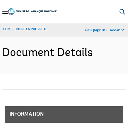
Skip
to
Main
COMPRENDRE LA PAUVRETÉ
Cette page en :
Français
Navigation
Document Details
INFORMATION