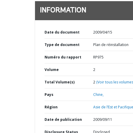
INFORMATION
Date du document
2009/04/15
Type de document
Plan de réinstallation
Numéro du rapport
RP975
Volume
2
Total Volume(s)
2
(Voir tous les volumes
Pays
Chine,
Région
Asie de l’Est et Pacifique
Date de publication
2009/09/11
Disclosure Status
Disclosed