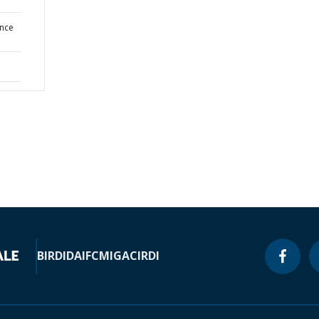
ence
BIRD
IDA
IFC
MIGA
CIRDI