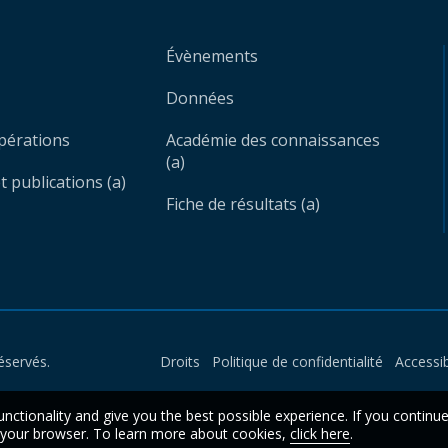
Évènements
Données
opérations
Académie des connaissances
(a)
 publications (a)
Fiche de résultats (a)
éservés.
Droits
Politique de confidentialité
Accessib
unctionality and give you the best possible experience. If you continu
n your browser. To learn more about cookies,
click here
.