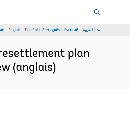
ais
English
Español
Português
Русский
العربية
 resettlement plan
ew (anglais)