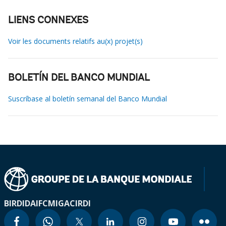
LIENS CONNEXES
Voir les documents relatifs au(x) projet(s)
BOLETÍN DEL BANCO MUNDIAL
Suscríbase al boletín semanal del Banco Mundial
BIRD
IDA
IFC
MIGA
CIRDI