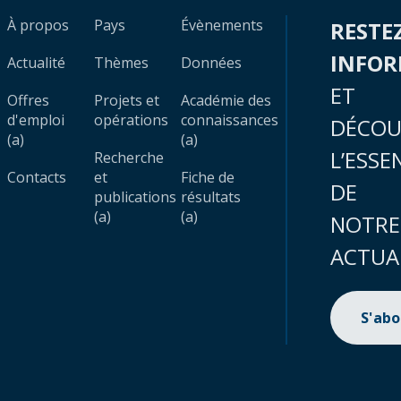
À propos
Pays
Évènements
RESTE
INFO
Actualité
Thèmes
Données
ET
Offres
Projets et
Académie des
d'emploi
opérations
connaissances
DÉCOU
(a)
(a)
L’ESSE
Recherche
Contacts
et
Fiche de
DE
publications
résultats
(a)
(a)
NOTRE
ACTUA
S'ab