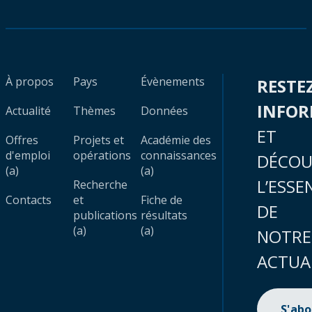
À propos
Pays
Évènements
RESTE
INFO
Actualité
Thèmes
Données
ET
Offres
Projets et
Académie des
d'emploi
opérations
connaissances
DÉCOU
(a)
(a)
L’ESSE
Recherche
Contacts
et
Fiche de
DE
publications
résultats
(a)
(a)
NOTRE
ACTUA
S'ab