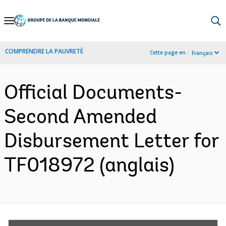
Skip
to
Main
COMPRENDRE LA PAUVRETÉ
Cette page en :
Français
Navigation
Official Documents-
Second Amended
Disbursement Letter for
TF018972 (anglais)