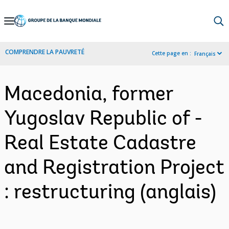
Skip
to
Main
COMPRENDRE LA PAUVRETÉ
Cette page en :
Français
Navigation
Macedonia, former
Yugoslav Republic of -
Real Estate Cadastre
and Registration Project
: restructuring (anglais)