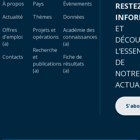
À propos
Pays
Évènements
RESTE
INFO
Actualité
Thèmes
Données
ET
Offres
Projets et
Académie des
d'emploi
opérations
connaissances
DÉCOU
(a)
(a)
L’ESSE
Recherche
Contacts
et
Fiche de
DE
publications
résultats
(a)
(a)
NOTRE
ACTUA
S'ab