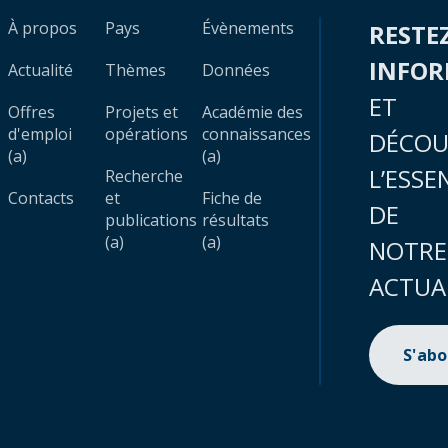
À propos
Pays
Évènements
RESTE
INFO
Actualité
Thèmes
Données
ET
Offres
Projets et
Académie des
d'emploi
opérations
connaissances
DÉCOU
(a)
(a)
L’ESSE
Recherche
Contacts
et
Fiche de
DE
publications
résultats
(a)
(a)
NOTRE
ACTUA
S'ab