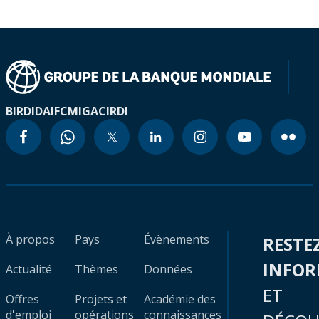
BIRD
IDA
IFC
MIGA
CIRDI
À propos
Pays
Évènements
RESTE
INFO
Actualité
Thèmes
Données
ET
Offres
Projets et
Académie des
d'emploi
opérations
connaissances