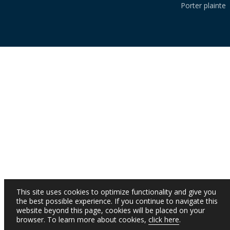
Porter plainte
This site uses cookies to optimize functionality and give you
the best possible experience. If you continue to navigate this
website beyond this page, cookies will be placed on your
browser. To learn more about cookies,
click here
.