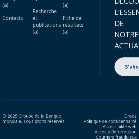
DÉCOU
(a)
(a)
L’ESSE
Recherche
Contacts
et
Fiche de
DE
publications
résultats
(a)
(a)
NOTRE
ACTUA
S'ab
© 2025 Groupe de la Banque
Droits
mondiale. Tous droits réservés.
Politique de confidentialité
Accessibilité web
Accès à l’information
Courriers frauduleux