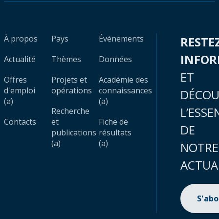
À propos
Pays
Évènements
RESTE
INFO
Actualité
Thèmes
Données
ET
Offres
Projets et
Académie des
d'emploi
opérations
connaissances
DÉCOU
(a)
(a)
L’ESSE
Recherche
Contacts
et
Fiche de
DE
publications
résultats
(a)
(a)
NOTRE
ACTUA
S'ab