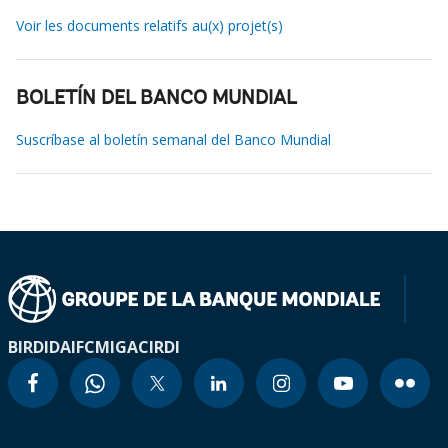
Voir les documents relatifs au(x) projet(s)
BOLETÍN DEL BANCO MUNDIAL
Suscríbase al boletín semanal del Banco Mundial
BIRD
IDA
IFC
MIGA
CIRDI